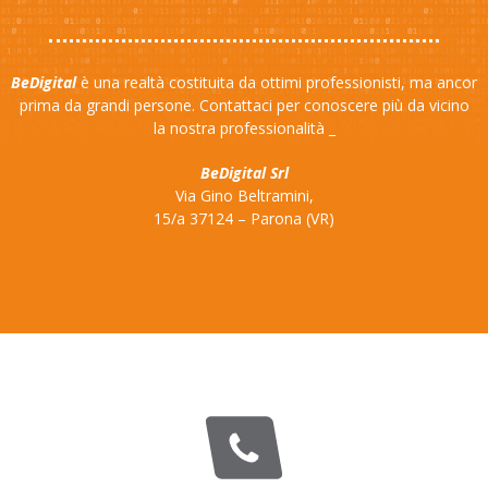
BeDigital
è una realtà costituita da ottimi professionisti, ma ancor
prima da grandi persone. Contattaci per conoscere più da vicino
la nostra professionalità _
BeDigital Srl
Via Gino Beltramini,
15/a 37124 – Parona (VR)